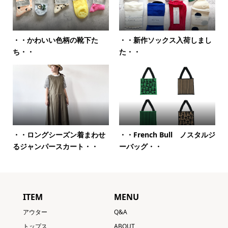
・・かわいい色柄の靴下た
・・新作ソックス入荷しまし
ち・・
た・・
・・ロングシーズン着まわせ
・・French Bull ノスタルジ
るジャンパースカート・・
ーバッグ・・
ITEM
MENU
アウター
Q&A
トップス
ABOUT