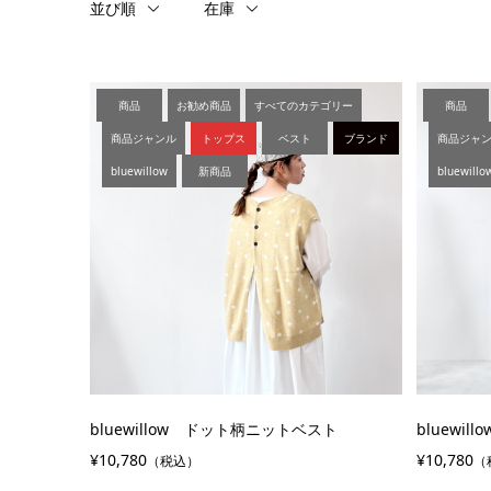
並び順
在庫
商品
お勧め商品
すべてのカテゴリー
商品
商品ジャンル
トップス
ベスト
ブランド
商品ジャ
bluewillow
新商品
bluewillo
bluewillow ドット柄ニットベスト
bluewi
¥10,780
¥10,780
（税込）
（