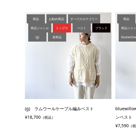
商品
お勧め商品
すべてのカテゴリー
商品
商品ジャンル
トップス
ベスト
ブランド
商品ジャ
(g)
新商品
bluewillo
(g) ラムウールケーブル編みベスト
bluewi
¥18,700
ンベスト
（税込）
¥7,590
（