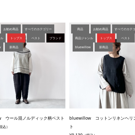
お勧め商品
すべてのカテゴリー
商品
お勧め商品
すべてのカテ
ンル
トップス
ベスト
ブランド
商品ジャンル
トップス
ベスト
w
新商品
bluewillow
新商品
llow ウール混ノルディック柄ベスト
bluewillow コットンリネンヘ
ト
税込）
¥9,130