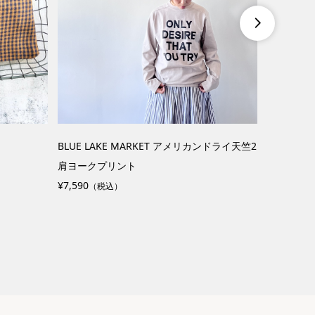

ス
HEAVENLY コットンツイルフロントポケット
French
パンツ
¥1,980
（税
¥11,550
（税込）