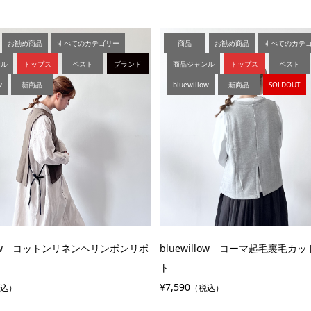
お勧め商品
すべてのカテゴリー
商品
お勧め商品
すべてのカテ
ンル
トップス
ベスト
ブランド
商品ジャンル
トップス
ベスト
w
新商品
bluewillow
新商品
SOLDOUT
llow コットンリネンヘリンボンリボ
bluewillow コーマ起毛裏毛カ
ト
¥7,590
税込）
（税込）