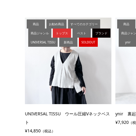
商品
お勧め商品
すべてのカテゴリー
商品
商品ジャンル
トップス
ベスト
ブランド
商品ジャ
UNIVERSAL TISSU
新商品
SOLDOUT
ynir
UNIVERSAL TISSU ウール圧縮Vネックベス
ynir 
ト
¥7,920
（
¥14,850
（税込）