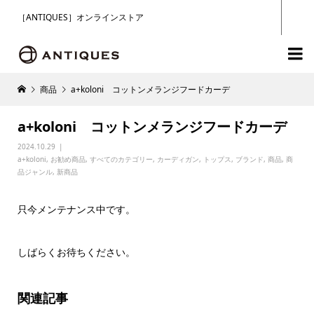
［ANTIQUES］オンラインストア

商品
a+koloni コットンメランジフードカーデ
a+koloni コットンメランジフードカーデ
2024.10.29
a+koloni
,
お勧め商品
,
すべてのカテゴリー
,
カーディガン
,
トップス
,
ブランド
,
商品
,
商
品ジャンル
,
新商品
只今メンテナンス中です。
しばらくお待ちください。
関連記事