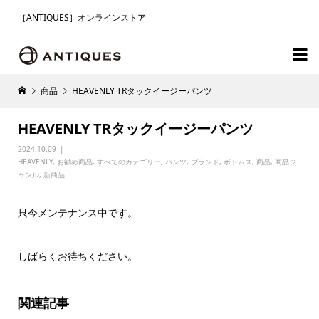
［ANTIQUES］オンラインストア

商品
HEAVENLY TRタックイージーパンツ
HEAVENLY TRタックイージーパンツ
2024.10.09
HEAVENLY
,
お勧め商品
,
すべてのカテゴリー
,
パンツ
,
ブランド
,
ボトムス
,
商品
,
商品ジ
ャンル
,
新商品
只今メンテナンス中です。
しばらくお待ちください。
関連記事