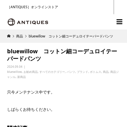
［ANTIQUES］オンラインストア

商品
bluewillow コットン細コーデュロイテーパードパンツ
bluewillow コットン細コーデュロイテー
パードパンツ
2024.09.04
bluewillow
,
お勧め商品
,
すべてのカテゴリー
,
パンツ
,
ブランド
,
ボトムス
,
商品
,
商品ジ
ャンル
,
新商品
只今メンテナンス中です。
しばらくお待ちください。