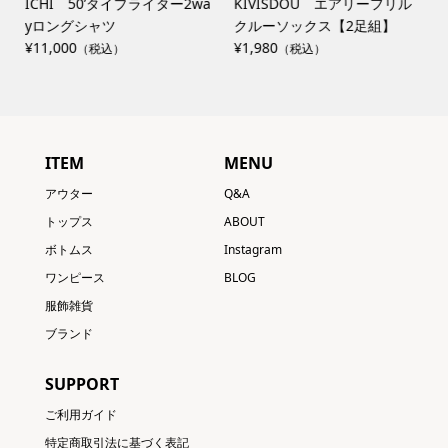
リ
ICHI 50’タイプライター2wa
KIVISDOU エアリーフリル
yロングシャツ
クルーソックス【2足組】
¥11,000
¥1,980
（税込）
（税込）
ITEM
MENU
アウター
Q&A
トップス
ABOUT
ボトムス
Instagram
ワンピース
BLOG
服飾雑貨
ブランド
SUPPORT
ご利用ガイド
特定商取引法に基づく表記