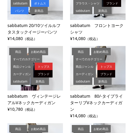
sabbutam
ボトムス
ブラウス・シャツ
ブランド
パンツ
新商品
sabbutam
新商品
sabbatum 20/10ツイルルフ
sabbatum フロントヨーク
タスタックイージーパンツ
シャツ
¥14,080
¥14,080
（税込）
（税込）
商品
お勧め商品
商品
お勧め商品
すべてのカテゴリー
すべてのカテゴリー
商品ジャンル
トップス
商品ジャンル
トップス
カーディガン
ブランド
カーディガン
ブランド
sabbutam
新商品
sabbutam
新商品
sabbatum ヴィンテージレ
sabbatum 80/-タイプライ
アルVネックカーディガン
ターリブVネックカーディガ
¥10,780
ン
（税込）
¥14,080
（税込）
商品
お勧め商品
商品
お勧め商品