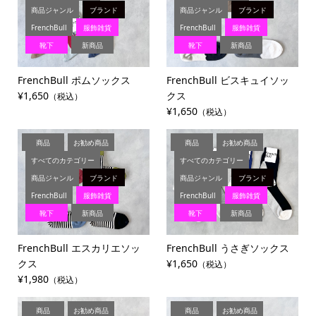
商品ジャンル
ブランド
商品ジャンル
ブランド
FrenchBull
服飾雑貨
FrenchBull
服飾雑貨
靴下
新商品
靴下
新商品
FrenchBull ポムソックス
FrenchBull ビスキュイソッ
¥1,650
クス
（税込）
¥1,650
（税込）
商品
お勧め商品
商品
お勧め商品
すべてのカテゴリー
すべてのカテゴリー
商品ジャンル
ブランド
商品ジャンル
ブランド
FrenchBull
服飾雑貨
FrenchBull
服飾雑貨
靴下
新商品
靴下
新商品
FrenchBull エスカリエソッ
FrenchBull うさぎソックス
クス
¥1,650
（税込）
¥1,980
（税込）
商品
お勧め商品
商品
お勧め商品